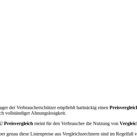
ger der Verbraucherschützer empfiehlt hartnäckig einen
Preisverglei
ch vollständiger Ahnungslosigkeit.
U Preisvergleich
meint für den Verbraucher die Nutzung von
Verglei
er genau diese Listenpreise aus Vergleichsrechnern sind im Regelfall vö