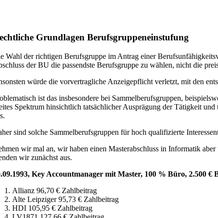
echtliche Grundlagen Berufsgruppeneinstufung
e Wahl der richtigen Berufsgruppe im Antrag einer Berufsunfähigkeitsv
schluss der BU die passendste Berufsgruppe zu wählen, nicht die preisl
sonsten würde die vorvertragliche Anzeigepflicht verletzt, mit den en
oblematisch ist das insbesondere bei Sammelberufsgruppen, beispielsw
eites Spektrum hinsichtlich tatsächlicher Ausprägung der Tätigkeit un
s.
her sind solche Sammelberufsgruppen für hoch qualifizierte Interessen
hmen wir mal an, wir haben einen Masterabschluss in Informatik aber
enden wir zunächst aus.
.09.1993, Key Accountmanager mit Master, 100 % Büro, 2.500 € 
Allianz 96,70 € Zahlbeitrag
Alte Leipziger 95,73 € Zahlbeitrag
HDI 105,95 € Zahlbeitrag
LV1871 127,66 € Zahlbeitrag