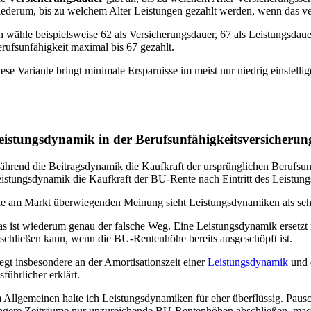
ederum, bis zu welchem Alter Leistungen gezahlt werden, wenn das vers
h wähle beispielsweise 62 als Versicherungsdauer, 67 als Leistungsdauer
rufsunfähigkeit maximal bis 67 gezahlt.
ese Variante bringt minimale Ersparnisse im meist nur niedrig einstelli
eistungsdynamik in der Berufsunfähigkeitsversicherun
hrend die Beitragsdynamik die Kaufkraft der ursprünglichen Berufsunfähi
istungsdynamik die Kaufkraft der BU-Rente nach Eintritt des Leistungsf
e am Markt überwiegenden Meinung sieht Leistungsdynamiken als sehr
s ist wiederum genau der falsche Weg. Eine Leistungsdynamik ersetzt ni
schließen kann, wenn die BU-Rentenhöhe bereits ausgeschöpft ist.
egt insbesondere an der Amortisationszeit einer
Leistungsdynamik
und 
sführlicher erklärt.
 Allgemeinen halte ich Leistungsdynamiken für eher überflüssig. Pausch
ngere Zeiträume nur unzureichende BU-Rentenhöhen abschließen, mac