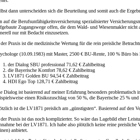
iter.
lbst dann unterscheiden sich die Beurteilung und somit auch die Ergebni
n auf die Berufsunfähigkeitsversicherung spezialisierter Versicherung
fgebaute Zugangswege offen, die dem Wald- und Wiesenmakler nicht a
nerell nur mit Bedacht einzusetzen.
 der Praxis ist die medizinische Wertung für die rein preisliche Betrac
ychologe (10.09.1983) mit Master, 2500 € BU-Rente, 100 % Büro bis 
der Dialog SBU professional 71,62 € Zahlbeitrag
die Bayerische Komfort 78,62 € Zahlbeitrag
LV1871 Golden BU 94,54 € Zahlbeitrag
HDI Ego Top 128,71 € Zahlbeitrag
e Dialog ist basierend auf meiner Erfahrung besonders problematisch in
ispielsweise einen Risikozuschlag von 50 %, die Bayerische 25 % und
ötzlich ist die LV1871 preislich am „günstigsten“. Basierend auf den V
 der Praxis ist das noch komplizierter. So wäre das Lagebild eher Leis
nahme bei der LV1871. Ich habe also plötzlich keine reine preisliche V
inen) anbietet.