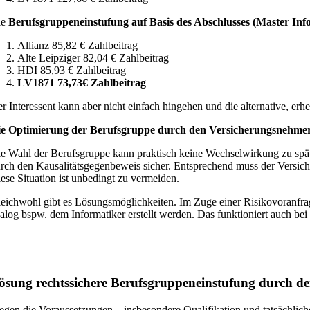
ie
Berufsgruppeneinstufung auf Basis des Abschlusses (Master Info
Allianz 85,82 € Zahlbeitrag
Alte Leipziger 82,04 € Zahlbeitrag
HDI 85,93 € Zahlbeitrag
LV1871 73,73€ Zahlbeitrag
r Interessent kann aber nicht einfach hingehen und die alternative, erh
e Optimierung der Berufsgruppe durch den Versicherungsnehmer (zu
e Wahl der Berufsgruppe kann praktisch keine Wechselwirkung zu spä
rch den Kausalitätsgegenbeweis sicher. Entsprechend muss der Versiche
ese Situation ist unbedingt zu vermeiden.
eichwohl gibt es Lösungsmöglichkeiten. Im Zuge einer Risikovoranfra
alog bspw. dem Informatiker erstellt werden. Das funktioniert auch bei
ösung rechtssichere Berufsgruppeneinstufung durch de
egen die Voraussetzungen – insbesondere Qualifikation und tatsächlich