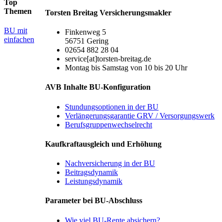
Top
Themen
Torsten Breitag Versicherungsmakler
BU mit
Finkenweg 5
einfachen
56751 Gering
02654 882 28 04
service[at]torsten-breitag.de
Montag bis Samstag von 10 bis 20 Uhr
AVB Inhalte BU-Konfiguration
Stundungsoptionen in der BU
Verlängerungsgarantie GRV / Versorgungswerk
Berufsgruppenwechselrecht
Kaufkraftausgleich und Erhöhung
Nachversicherung in der BU
Beitragsdynamik
Leistungsdynamik
Parameter bei BU-Abschluss
Wie viel BU-Rente absichern?