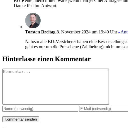
BU-Rente überschritten wäre (wenn man jetzt bei Antragstellung
Danke für Ihre Antwort.
Torsten Breitag
8. November 2024 um 19:40 Uhr
- Ant
Nahezu alle BU-Versicherer haben eine Besserstellungskl
geht es nur um die Preisebene (Zahlbeitrag), nicht um s
Hinterlasse einen Kommentar
Kommentar