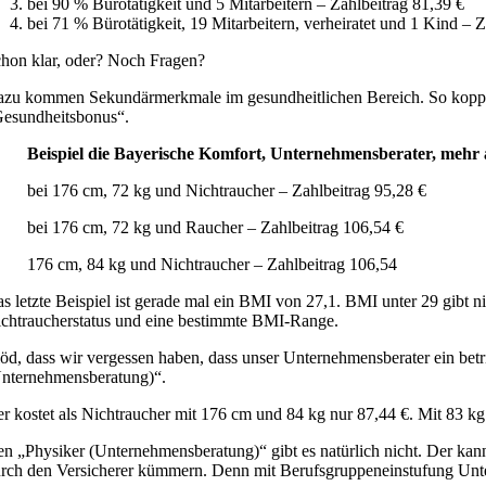
bei 90 % Bürotätigkeit und 5 Mitarbeitern – Zahlbeitrag 81,39 €
bei 71 % Bürotätigkeit, 19 Mitarbeitern, verheiratet und 1 Kind – Z
hon klar, oder? Noch Fragen?
zu kommen Sekundärmerkmale im gesundheitlichen Bereich. So koppelt
esundheitsbonus“.
Beispiel die Bayerische Komfort, Unternehmensberater, mehr 
bei 176 cm, 72 kg und Nichtraucher – Zahlbeitrag 95,28 €
bei 176 cm, 72 kg und Raucher – Zahlbeitrag 106,54 €
176 cm, 84 kg und Nichtraucher – Zahlbeitrag 106,54
s letzte Beispiel ist gerade mal ein BMI von 27,1. BMI unter 29 gibt
chtraucherstatus und eine bestimmte BMI-Range.
öd, dass wir vergessen haben, dass unser Unternehmensberater ein betr
nternehmensberatung)“.
r kostet als Nichtraucher mit 176 cm und 84 kg nur 87,44 €. Mit 83 kg
n „Physiker (Unternehmensberatung)“ gibt es natürlich nicht. Der kann
rch den Versicherer kümmern. Denn mit Berufsgruppeneinstufung Untern