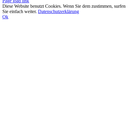
Facebook
Page load link
Diese Website benutzt Cookies. Wenn Sie dem zustimmen, surfen
Sie einfach weiter.
Datenschutzerklärung
Torsten Breitag Versicherungsmakler
Ok