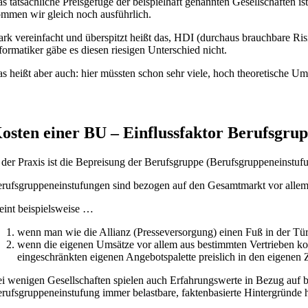
s tatsächliche Preisgefüge der beispielhaft genannten Gesellschaften ist
mmen wir gleich noch ausführlich.
ark vereinfacht und überspitzt heißt das, HDI (durchaus brauchbare Ri
formatiker gäbe es diesen riesigen Unterschied nicht.
s heißt aber auch: hier müssten schon sehr viele, hoch theoretische
osten einer BU – Einflussfaktor Berufsgru
 der Praxis ist die Bepreisung der Berufsgruppe (Berufsgruppeneinstufu
rufsgruppeneinstufungen sind bezogen auf den Gesamtmarkt vor allem v
int beispielsweise …
wenn man wie die Allianz (Presseversorgung) einen Fuß in der Tür 
wenn die eigenen Umsätze vor allem aus bestimmten Vertrieben k
eingeschränkten eigenen Angebotspalette preislich in den eigenen Z
i wenigen Gesellschaften spielen auch Erfahrungswerte in Bezug auf bs
rufsgruppeneinstufung immer belastbare, faktenbasierte Hintergründe hätt