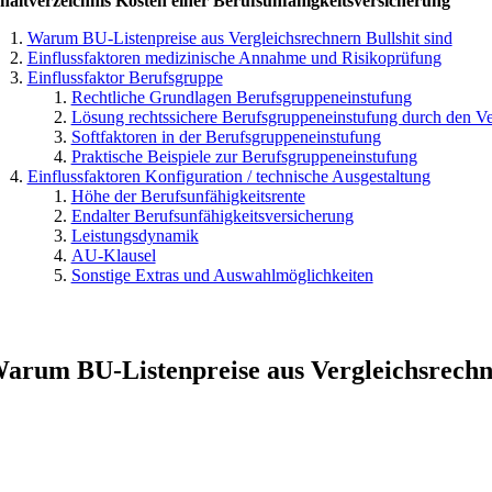
haltverzeichnis Kosten einer Berufsunfähigkeitsversicherung
Warum BU-Listenpreise aus Vergleichsrechnern Bullshit sind
Einflussfaktoren medizinische Annahme und Risikoprüfung
Einflussfaktor Berufsgruppe
Rechtliche Grundlagen Berufsgruppeneinstufung
Lösung rechtssichere Berufsgruppeneinstufung durch den Ve
Softfaktoren in der Berufsgruppeneinstufung
Praktische Beispiele zur Berufsgruppeneinstufung
Einflussfaktoren Konfiguration / technische Ausgestaltung
Höhe der Berufsunfähigkeitsrente
Endalter Berufsunfähigkeitsversicherung
Leistungsdynamik
AU-Klausel
Sonstige Extras und Auswahlmöglichkeiten
arum BU-Listenpreise aus Vergleichsrechne