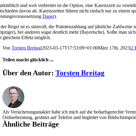
rktüblich und weit verbreitet ist die Option, eine Karenzzeit zu verein
tschieden davon ab. Karenzzeiten führen nicht einfach nur zu einem spä
istungsvoraussetzung
Dauer
).
 der Regel ist es sinnvoll, die Prämienzahlung auf jährliche Zahlweise
ipziger), bei anderen sogar deutlich mehr (Bayerische). Sollte man sich
t gleichem Effekt möglich.
Von
Torsten Breitag
|
2023-03-17T17:53:09+01:00
März 17th, 2023
|
2 
Teilen macht glücklich ...
Facebook
X
Über den Autor:
Torsten Breitag
Als Versicherungsmakler habe ich mich auf die bedarfsgerechte Vermit
Onlineberatung, gestützt auf Telefon und begleitet von Bildschirmprä
Ähnliche Beiträge