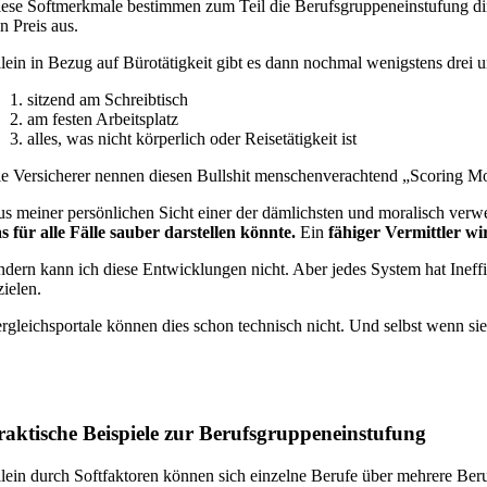
ese Softmerkmale bestimmen zum Teil die Berufsgruppeneinstufung dire
n Preis aus.
lein in Bezug auf Bürotätigkeit gibt es dann nochmal wenigstens dre
sitzend am Schreibtisch
am festen Arbeitsplatz
alles, was nicht körperlich oder Reisetätigkeit ist
e Versicherer nennen diesen Bullshit menschenverachtend „Scoring Mo
s meiner persönlichen Sicht einer der dämlichsten und moralisch verwe
s für alle Fälle sauber darstellen könnte.
Ein
fähiger Vermittler wi
dern kann ich diese Entwicklungen nicht. Aber jedes System hat Ineff
zielen.
rgleichsportale können dies schon technisch nicht. Und selbst wenn si
raktische Beispiele zur Berufsgruppeneinstufung
lein durch Softfaktoren können sich einzelne Berufe über mehrere Ber