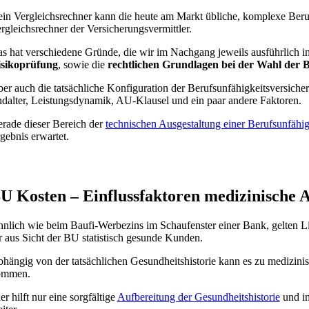
in Vergleichsrechner kann die heute am Markt übliche, komplexe Berufs
rgleichsrechner der Versicherungsvermittler.
s hat verschiedene Gründe, die wir im Nachgang jeweils ausführlich 
sikoprüfung
, sowie die
rechtlichen Grundlagen bei der Wahl der 
er auch die tatsächliche Konfiguration der Berufsunfähigkeitsversiche
dalter, Leistungsdynamik, AU-Klausel und ein paar andere Faktoren.
rade dieser Bereich der
technischen Ausgestaltung einer Berufsunfähig
gebnis erwartet.
U Kosten – Einflussfaktoren medizinische
nlich wie beim Baufi-Werbezins im Schaufenster einer Bank, gelten Lis
r aus Sicht der BU statistisch gesunde Kunden.
hängig von der tatsächlichen Gesundheitshistorie kann es zu medizin
ommen.
er hilft nur eine sorgfältige
Aufbereitung der Gesundheitshistorie
und im