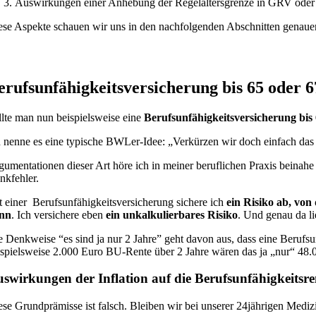
Auswirkungen einer Anhebung der Regelaltersgrenze in GRV oder 
ese Aspekte schauen wir uns in den nachfolgenden Abschnitten genauer
erufsunfähigkeitsversicherung bis 65 oder 
llte man nun beispielsweise eine
Berufsunfähigkeitsversicherung bis
h nenne es eine typische BWLer-Idee: „Verkürzen wir doch einfach da
gumentationen dieser Art höre ich in meiner beruflichen Praxis beinah
nkfehler.
t einer Berufsunfähigkeitsversicherung sichere ich
ein Risiko ab, von
nn
. Ich versichere eben
ein unkalkulierbares Risiko
. Und genau da li
e Denkweise “es sind ja nur 2 Jahre” geht davon aus, dass eine Berufsu
ispielsweise 2.000 Euro BU-Rente über 2 Jahre wären das ja „nur“ 48.
swirkungen der Inflation auf die Berufsunfähigkeitsre
ese Grundprämisse ist falsch. Bleiben wir bei unserer 24jährigen Medizi