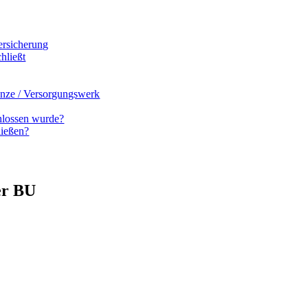
ersicherung
hließt
enze / Versorgungswerk
hlossen wurde?
ließen?
er BU