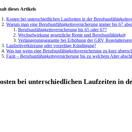
halt dieses Artikels
Kosten bei unterschiedlichen Laufzeiten in der Berufsunfähigkeitsv
Warum man eine Berufsunfähigkeitsversicherung immer bis 67 absc
Berufsunfähigkeitsversicherung bis 65 oder 67?
Wechselwirkung gesetzliche Rente und Berufsunfähigkei
t
Verlängerungsgarantie bei Erhöhung der GRV Regelaltersgr
Laufzeitverkürzung oder vorzeitige Kündigung?
Was tun wenn eine Berufsunfähigkeitsversicherung zu kurz abgesc
Fazit – Berufsunfähigkeitsversicherung bis zu welchem Alter absch
osten bei unterschiedlichen Laufzeiten in d