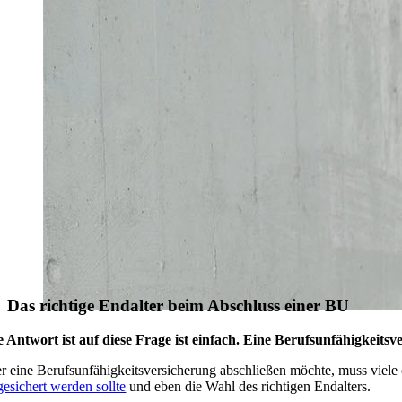
Das richtige Endalter beim Abschluss einer BU
e Antwort ist auf diese Frage ist einfach. Eine Berufsunfähigkeit
r eine Berufsunfähigkeitsversicherung abschließen möchte, muss viele
gesichert werden sollte
und eben die Wahl des richtigen Endalters.