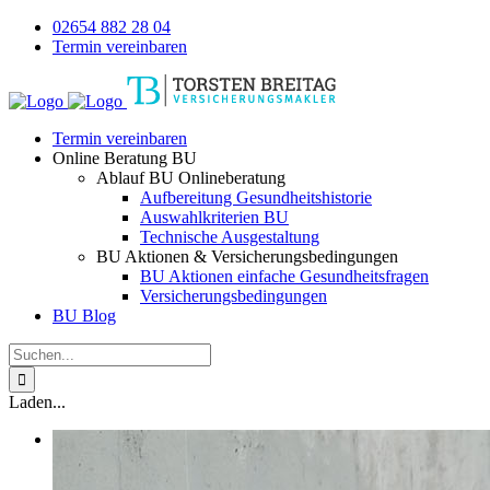
Zum
02654 882 28 04
Inhalt
Termin vereinbaren
springen
Termin vereinbaren
Online Beratung BU
Ablauf BU Onlineberatung
Aufbereitung Gesundheitshistorie
Auswahlkriterien BU
Technische Ausgestaltung
BU Aktionen & Versicherungsbedingungen
BU Aktionen einfache Gesundheitsfragen
Versicherungsbedingungen
BU Blog
Suche
nach:
Laden...