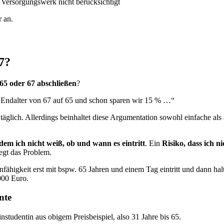
Versorgungswerk nicht berücksichtigt
 an.
67?
 65 oder 67 abschließen
?
s Endalter von 67 auf 65 und schon sparen wir 15 % …“
e täglich. Allerdings beinhaltet diese Argumentation sowohl einfache a
 dem ich nicht weiß, ob und wann es eintritt
. Ein
Risiko, dass ich n
egt das Problem.
nfähigkeit erst mit bspw. 65 Jahren und einem Tag eintritt und dann ha
000 Euro.
nte
nstudentin aus obigem Preisbeispiel, also 31 Jahre bis 65.