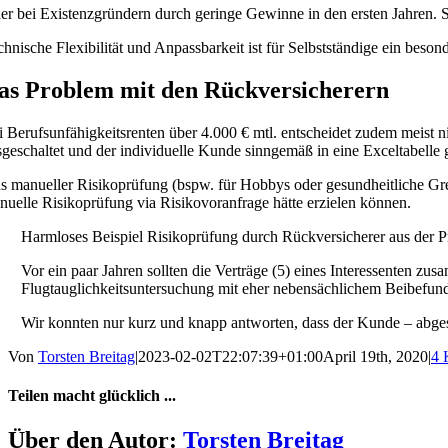
er bei Existenzgründern durch geringe Gewinne in den ersten Jahren. Sch
chnische Flexibilität und Anpassbarkeit ist für Selbstständige ein beso
as Problem mit den Rückversicherern
i Berufsunfähigkeitsrenten über 4.000 € mtl. entscheidet zudem meist n
sgeschaltet und der individuelle Kunde sinngemäß in eine Exceltabelle 
s manueller Risikoprüfung (bspw. für Hobbys oder gesundheitliche Gre
nuelle Risikoprüfung via Risikovoranfrage hätte erzielen können.
Harmloses Beispiel Risikoprüfung durch Rückversicherer aus der P
Vor ein paar Jahren sollten die Verträge (5) eines Interessenten 
Flugtauglichkeitsuntersuchung mit eher nebensächlichem Beibefund
Wir konnten nur kurz und knapp antworten, dass der Kunde – abge
Von
Torsten Breitag
|
2023-02-02T22:07:39+01:00
April 19th, 2020
|
4 
Teilen macht glücklich ...
Facebook
X
Über den Autor:
Torsten Breitag