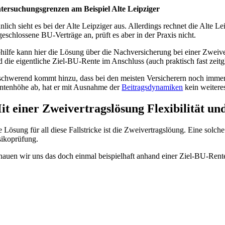
tersuchungsgrenzen am Beispiel Alte Leipziger
nlich sieht es bei der Alte Leipziger aus. Allerdings rechnet die Alte
geschlossene BU-Verträge an, prüft es aber in der Praxis nicht.
hilfe kann hier die Lösung über die Nachversicherung bei einer Zweive
d die eigentliche Ziel-BU-Rente im Anschluss (auch praktisch fast zeit
schwerend kommt hinzu, dass bei den meisten Versicherern noch immer e
ntenhöhe ab, hat er mit Ausnahme der
Beitragsdynamiken
kein weitere
it einer Zweivertragslösung Flexibilität u
e Lösung für all diese Fallstricke ist die Zweivertragslöung. Eine solch
sikoprüfung.
hauen wir uns das doch einmal beispielhaft anhand einer Ziel-BU-Rent