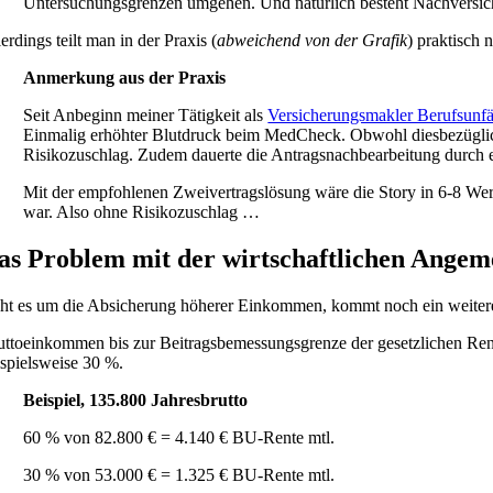
Untersuchungsgrenzen umgehen. Und natürlich besteht Nachversic
erdings teilt man in der Praxis (
abweichend von der Grafik
) praktisch 
Anmerkung aus der Praxis
Seit Anbeginn meiner Tätigkeit als
Versicherungsmakler Berufsunfä
Einmalig erhöhter Blutdruck beim MedCheck. Obwohl diesbezüglic
Risikozuschlag. Zudem dauerte die Antragsnachbearbeitung durch e
Mit der empfohlenen Zweivertragslösung wäre die Story in 6-8 Wer
war. Also ohne Risikozuschlag …
as Problem mit der wirtschaftlichen Angem
ht es um die Absicherung höherer Einkommen, kommt noch ein weiteres
uttoeinkommen bis zur Beitragsbemessungsgrenze der gesetzlichen Ren
ispielsweise 30 %.
Beispiel, 135.800 Jahresbrutto
60 % von 82.800 € = 4.140 € BU-Rente mtl.
30 % von 53.000 € = 1.325 € BU-Rente mtl.