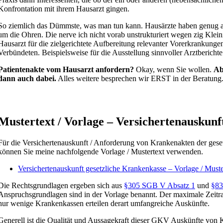
Konfrontation mit ihrem Hausarzt gingen.
So ziemlich das Dümmste, was man tun kann. Hausärzte haben genug 
um die Ohren. Die nerve ich nicht vorab unstrukturiert wegen zig Klein
Hausarzt für die zielgerichtete Aufbereitung relevanter Vorerkrankungen
Verbündeten. Beispielsweise für die Ausstellung sinnvoller Arztberichte
Patientenakte vom Hausarzt anfordern?
Okay, wenn Sie wollen.
Ab
dann auch dabei.
Alles weitere besprechen wir ERST in der Beratung
Mustertext / Vorlage – Versichertenauskun
Für die Versichertenauskunft / Anforderung von Krankenakten der ges
können Sie meine nachfolgende Vorlage / Mustertext verwenden.
Versichertenauskunft gesetzliche Krankenkasse – Vorlage / Muste
Die Rechtsgrundlagen ergeben sich aus
§305 SGB V Absatz 1
und
§8
Anspruchsgrundlagen sind in der Vorlage benannt. Der maximale Zeitra
nur wenige Krankenkassen erteilen derart umfangreiche Auskünfte.
Generell ist die Qualität und Aussagekraft dieser GKV Auskünfte von