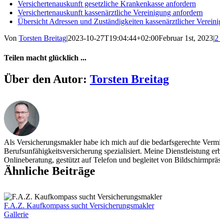
Versichertenauskunft gesetzliche Krankenkasse anfordern
Versichertenauskunft kassenärztliche Vereinigung anfordern
Übersicht Adressen und Zuständigkeiten kassenärztlicher Verein
Von
Torsten Breitag
|
2023-10-27T19:04:44+02:00
Februar 1st, 2023
|
2
Teilen macht glücklich ...
Facebook
X
Über den Autor:
Torsten Breitag
Als Versicherungsmakler habe ich mich auf die bedarfsgerechte Vermi
Berufsunfähigkeitsversicherung spezialisiert. Meine Dienstleistung er
Onlineberatung, gestützt auf Telefon und begleitet von Bildschirmprä
Ähnliche Beiträge
F.A.Z. Kaufkompass sucht Versicherungsmakler
Gallerie