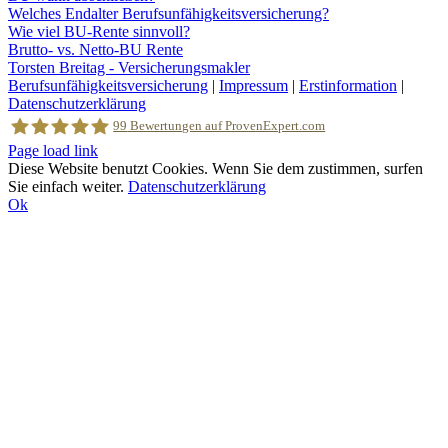
Welches Endalter Berufsunfähigkeitsversicherung?
Wie viel BU-Rente sinnvoll?
Brutto- vs. Netto-BU Rente
Torsten Breitag - Versicherungsmakler
Berufsunfähigkeitsversicherung
|
Impressum
|
Erstinformation
|
Datenschutzerklärung
99
Bewertungen auf ProvenExpert.com
Facebook
Page load link
Diese Website benutzt Cookies. Wenn Sie dem zustimmen, surfen
Sie einfach weiter.
Datenschutzerklärung
Torsten Breitag Versicherungsmakler
Ok