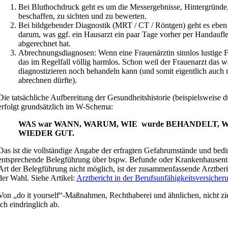
Bei Bluthochdruck geht es um die Messergebnisse, Hintergründe
beschaffen, zu sichten und zu bewerten.
Bei bildgebender Diagnostik (MRT / CT / Röntgen) geht es eben
darum, was ggf. ein Hausarzt ein paar Tage vorher per Handaufle
abgerechnet hat.
Abrechnungsdiagnosen: Wenn eine Frauenärztin sinnlos lustige F
das im Regelfall völlig harmlos. Schon weil der Frauenarzt das 
diagnostizieren noch behandeln kann (und somit eigentlich auch 
abrechnen dürfte).
Die tatsächliche Aufbereitung der Gesundheitshistorie (beispielsweise 
erfolgt grundsätzlich im W-Schema:
WAS war WANN, WARUM, WIE wurde BEHANDELT, 
WIEDER GUT.
Das ist die vollständige Angabe der erfragten Gefahrumstände und bedi
entsprechende Belegführung über bspw. Befunde oder Krankenhausentla
Art der Belegführung nicht möglich, ist der zusammenfassende Arztberich
der Wahl. Siehe Artikel:
Arztbericht in der Berufsunfähigkeitsversicher
Von „do it yourself“-Maßnahmen, Rechthaberei und ähnlichen, nicht zie
ich eindringlich ab.