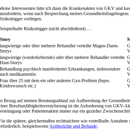
Meine Interessenten bitte ich dann die Krankenakten von GKV und kas
anzufordern, wenn nach Besprechung meines Gesundheitsfragebogens 
Risikotrigger vorliegen.
Beispielhafte Risikotrigger (nicht abschließend) …
Story
M
langwierige oder über mehrere Behandler verteilte Magen-Darm-
G
Storys
V
langwierige (wiederkehrende) oder über mehrere Behandler verteilte
G
Haut-Storys
V
Behandlung psychisch manifestierter Erkrankungen, insbesondere
G
auch medikamentös
V
Frau über 25 mit dem ein oder anderen Gyn-Problem (bspw.
G
Kinderwunsch etc.)
V
In Bezug auf meinen Beratungsablauf zur Aufbereitung der Gesundheits
einer Berufsunfähigkeitsversicherung ist die Anforderung von GKV-Akt
Vereinigung oder Patientenakten immer nur ein gezielter Zwischenschrit
Für die spätere, gleichermaßen rechtssichere wie vorteilhafte Annahme s
erforderlich, beispielsweise
Arztberichte und Befunde
.