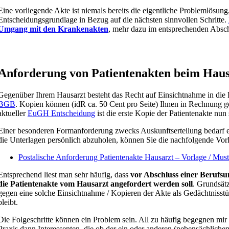
Eine vorliegende Akte ist niemals bereits die eigentliche Problemlösung,
Entscheidungsgrundlage in Bezug auf die nächsten sinnvollen Schritte.
Umgang mit den Krankenakten
, mehr dazu im entsprechenden Absch
Anforderung von Patientenakten beim Haus
Gegenüber Ihrem Hausarzt besteht das Recht auf Einsichtnahme in die
BGB
. Kopien können (idR ca. 50 Cent pro Seite) Ihnen in Rechnung g
aktueller
EuGH Entscheidung
ist die erste Kopie der Patientenakte nun
Einer besonderen Formanforderung zwecks Auskunftserteilung bedarf es 
die Unterlagen persönlich abzuholen, können Sie die nachfolgende Vo
Postalische Anforderung Patientenakte Hausarzt – Vorlage / Must
Entsprechend liest man sehr häufig, dass
vor Abschluss einer Berufsu
die Patientenakte vom Hausarzt angefordert werden soll
. Grundsätz
gegen eine solche Einsichtnahme / Kopieren der Akte als Gedächtnisstüt
bleibt.
Die Folgeschritte können ein Problem sein. All zu häufig begegnen mir 
Praxis dann Interessenten, die ob der ein oder anderen (nebensächlichen)