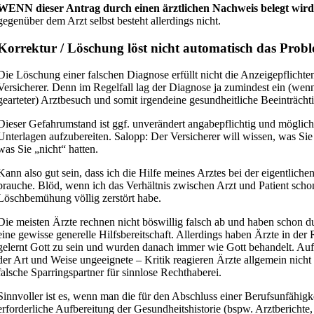
WENN dieser Antrag durch einen ärztlichen Nachweis belegt wird
gegenüber dem Arzt selbst besteht allerdings nicht.
Korrektur / Löschung löst nicht automatisch das Prob
Die Löschung einer falschen Diagnose erfüllt nicht die Anzeigepflicht
Versicherer. Denn im Regelfall lag der Diagnose ja zumindest ein (wenn
gearteter) Arztbesuch und somit irgendeine gesundheitliche Beeinträch
Dieser Gefahrumstand ist ggf. unverändert angabepflichtig und möglich
Unterlagen aufzubereiten. Salopp: Der Versicherer will wissen, was Sie t
was Sie „nicht“ hatten.
Kann also gut sein, dass ich die Hilfe meines Arztes bei der eigentlich
brauche. Blöd, wenn ich das Verhältnis zwischen Arzt und Patient scho
Löschbemühung völlig zerstört habe.
Die meisten Ärzte rechnen nicht böswillig falsch ab und haben schon d
eine gewisse generelle Hilfsbereitschaft. Allerdings haben Ärzte in der
gelernt Gott zu sein und wurden danach immer wie Gott behandelt. Auf 
der Art und Weise ungeeignete – Kritik reagieren Ärzte allgemein nicht 
falsche Sparringspartner für sinnlose Rechthaberei.
Sinnvoller ist es, wenn man die für den Abschluss einer Berufsunfähigk
erforderliche Aufbereitung der Gesundheitshistorie (bspw. Arztberichte, 