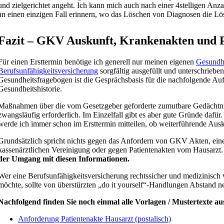
und zielgerichtet angeht. Ich kann mich auch nach einer 4stelligen An
an einen einzigen Fall erinnern, wo das Löschen von Diagnosen die L
Fazit – GKV Auskunft, Krankenakten und P
Für einen Ersttermin benötige ich generell nur meinen eigenen
Gesundh
Berufsunfähigkeitsversicherung
sorgfältig ausgefüllt und unterschrieben
Gesundheitsfragebogen ist die Gesprächsbasis für die nachfolgende Auf
Gesundheitshistorie.
Maßnahmen über die vom Gesetzgeber geforderte zumutbare Gedächtnisl
zwangsläufig erforderlich. Im Einzelfall gibt es aber gute Gründe dafür
werde ich immer schon im Ersttermin mitteilen, ob weiterführende Ausk
Grundsätzlich spricht nichts gegen das Anfordern von GKV Akten, eine
kassenärztlichen Vereinigung oder gegen Patientenakten vom Hausarzt
der Umgang mit diesen Informationen.
Wer eine Berufsunfähigkeitsversicherung rechtssicher und medizinisch v
möchte, sollte von überstürzten „do it yourself“-Handlungen Abstand 
Nachfolgend finden Sie noch einmal alle Vorlagen / Mustertexte au
Anforderung Patientenakte Hausarzt (postalisch)