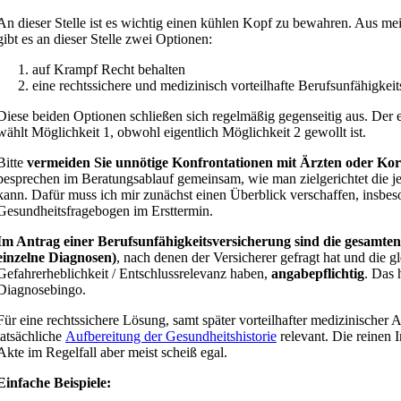
An dieser Stelle ist es wichtig einen kühlen Kopf zu bewahren. Aus me
gibt es an dieser Stelle zwei Optionen:
auf Krampf Recht behalten
eine rechtssichere und medizinisch vorteilhafte Berufsunfähigkei
Diese beiden Optionen schließen sich regelmäßig gegenseitig aus. Der e
wählt Möglichkeit 1, obwohl eigentlich Möglichkeit 2 gewollt ist.
Bitte
vermeiden Sie unnötige Konfrontationen mit Ärzten oder K
besprechen im Beratungsablauf gemeinsam, wie man zielgerichtet die j
kann. Dafür muss ich mir zunächst einen Überblick verschaffen, insbe
Gesundheitsfragebogen im Ersttermin.
Im Antrag einer Berufsunfähigkeitsversicherung sind
die gesamte
einzelne Diagnosen)
, nach denen der Versicherer gefragt hat und die gl
Gefahrerheblichkeit / Entschlussrelevanz haben,
angabepflichtig
. Das 
Diagnosebingo.
Für eine rechtssichere Lösung, samt später vorteilhafter medizinischer 
tatsächliche
Aufbereitung der Gesundheitshistorie
relevant. Die reinen
Akte im Regelfall aber meist scheiß egal.
Einfache Beispiele: