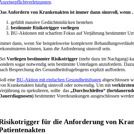
Anzeigepflichtverletzungen
.
Das Anfordern von Krankenakten ist immer dann sinnvoll, wenn
gefühlt massive Gedächtnislücken bestehen
bestimmte Risikotrigger vorliegen
BU-Aktionen mit scharfem Fokus auf Verjährung bestimmter Um
Immer dann, wenn Sie beispielsweise komplexere Behandlungsverläufe
rekonstruieren können, kann die Anforderung sinnvoll sein.
Bei
Vorliegen bestimmter Risikotrigger
(mehr dazu im Nachgang) kann
sondern sogar notwendig sein bestimmte Unterlagen anzufordern. Dazu
nach Besprechung des Gesundheitsfragebogens explizit auffordern.
Soll eine
BU-Aktion mit einfachen Gesundheitsfragen
abgeschlossen we
von Krankenakten häufig sinnvoll oder notwendig. Um mit
verkürzte
Verjährung zu spekulieren, sollte das
„Durchschleifen“ (fortdauern
Dauerdiagnosen)
bestimmter Vorerkrankungen ausgeschlossen werden
Risikotrigger für die Anforderung von Kra
Patientenakten