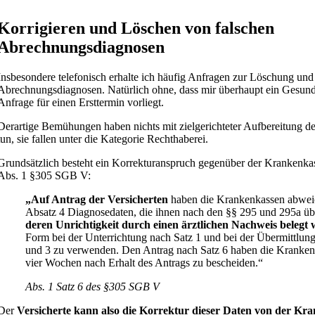
Korrigieren und Löschen von falschen
Abrechnungsdiagnosen
Insbesondere telefonisch erhalte ich häufig Anfragen zur Löschung und
Abrechnungsdiagnosen. Natürlich ohne, dass mir überhaupt ein Gesund
Anfrage für einen Ersttermin vorliegt.
Derartige Bemühungen haben nichts mit zielgerichteter Aufbereitung de
tun, sie fallen unter die Kategorie Rechthaberei.
Grundsätzlich besteht ein Korrekturanspruch gegenüber der Krankenkass
Abs. 1 §305 SGB V:
„Auf Antrag der Versicherten
haben die Krankenkassen abwei
Absatz 4 Diagnosedaten, die ihnen nach den §§ 295 und 295a üb
deren Unrichtigkeit durch einen ärztlichen Nachweis belegt 
Form bei der Unterrichtung nach Satz 1 und bei der Übermittlun
und 3 zu verwenden. Den Antrag nach Satz 6 haben die Kranken
vier Wochen nach Erhalt des Antrags zu bescheiden.“
Abs. 1 Satz 6 des §305 SGB V
Der
Versicherte kann also die Korrektur dieser Daten von der Kr