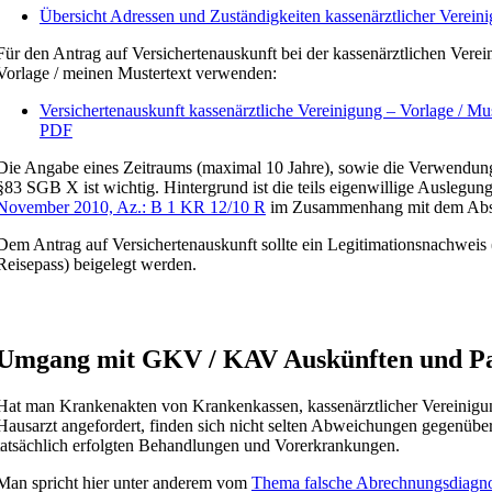
Übersicht Adressen und Zuständigkeiten kassenärztlicher Verein
Für den Antrag auf Versichertenauskunft bei der kassenärztlichen Vere
Vorlage / meinen Mustertext verwenden:
Versichertenauskunft kassenärztliche Vereinigung – Vorlage / Must
PDF
Die Angabe eines Zeitraums (maximal 10 Jahre), sowie die Verwendun
§83 SGB X ist wichtig. Hintergrund ist die teils eigenwillige Auslegun
November 2010, Az.: B 1 KR 12/10 R
im Zusammenhang mit dem Abs
Dem Antrag auf Versichertenauskunft sollte ein Legitimationsnachweis
Reisepass) beigelegt werden.
Umgang mit GKV / KAV Auskünften und Pa
Hat man Krankenakten von Krankenkassen, kassenärztlicher Vereinigu
Hausarzt angefordert, finden sich nicht selten Abweichungen gegenüber
tatsächlich erfolgten Behandlungen und Vorerkrankungen.
Man spricht hier unter anderem vom
Thema falsche Abrechnungsdiagn