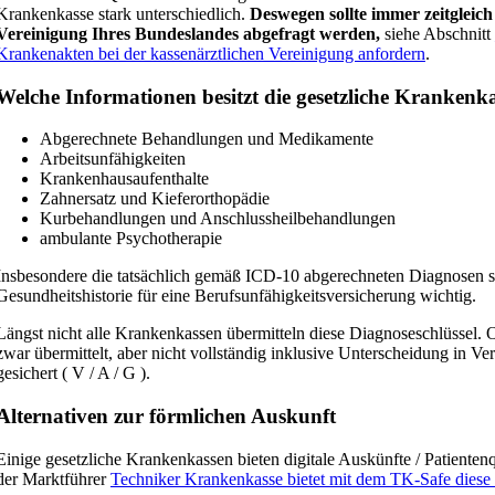
Krankenkasse stark unterschiedlich.
Deswegen sollte immer zeitgleich
Vereinigung Ihres Bundeslandes abgefragt werden,
siehe Abschnitt
Krankenakten bei der kassenärztlichen Vereinigung anfordern
.
Welche Informationen besitzt die gesetzliche Krankenk
Abgerechnete Behandlungen und Medikamente
Arbeitsunfähigkeiten
Krankenhausaufenthalte
Zahnersatz und Kieferorthopädie
Kurbehandlungen und Anschlussheilbehandlungen
ambulante Psychotherapie
Insbesondere die tatsächlich gemäß ICD-10 abgerechneten Diagnosen si
Gesundheitshistorie für eine Berufsunfähigkeitsversicherung wichtig.
Längst nicht alle Krankenkassen übermitteln diese Diagnoseschlüssel.
zwar übermittelt, aber nicht vollständig inklusive Unterscheidung in Ver
gesichert ( V / A / G ).
Alternativen zur förmlichen Auskunft
Einige gesetzliche Krankenkassen bieten digitale Auskünfte / Patienten
der Marktführer
Techniker Krankenkasse bietet mit dem TK-Safe diese