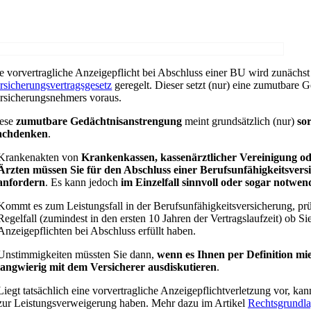
e vorvertragliche Anzeigepflicht bei Abschluss einer BU wird zunächs
rsicherungsvertragsgesetz
geregelt. Dieser setzt (nur) eine zumutbare G
rsicherungsnehmers voraus.
ese
zumutbare Gedächtnisanstrengung
meint grundsätzlich (nur)
so
achdenken
.
Krankenakten von
Krankenkassen, kassenärztlicher Vereinigung od
Ärzten müssen Sie für den Abschluss einer Berufsunfähigkeitsve
anfordern
. Es kann jedoch
im Einzelfall sinnvoll oder sogar notwen
Kommt es zum Leistungsfall in der Berufsunfähigkeitsversicherung, prü
Regelfall (zumindest in den ersten 10 Jahren der Vertragslaufzeit) ob Si
Anzeigepflichten bei Abschluss erfüllt haben.
Unstimmigkeiten müssten Sie dann,
wenn es Ihnen per Definition mie
langwierig mit dem Versicherer ausdiskutieren
.
Liegt tatsächlich eine vorvertragliche Anzeigepflichtverletzung vor, kan
zur Leistungsverweigerung haben. Mehr dazu im Artikel
Rechtsgrundla