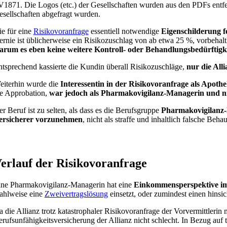
1871. Die Logos (etc.) der Gesellschaften wurden aus den PDFs entfern
sellschaften abgefragt wurden.
e für eine
Risikovoranfrage
essentiell notwendige
Eigenschilderung fe
rnie ist üblicherweise ein Risikozuschlag von ab etwa 25 %, vorbehal
arum es eben keine weitere Kontroll- oder Behandlungsbedürftigk
tsprechend kassierte die Kundin überall Risikozuschläge,
nur die Alli
eiterhin wurde die
Interessentin in der Risikovoranfrage als Apoth
ie Approbation,
war jedoch als Pharmakovigilanz-Managerin und nic
r Beruf ist zu selten, als dass es die Berufsgruppe
Pharmakovigilanz
ersicherer vorzunehmen
, nicht als straffe und inhaltlich falsche B
erlauf der Risikovoranfrage
ine Pharmakovigilanz-Managerin hat eine
Einkommensperspektive im 
ahlweise eine
Zweivertragslösung
einsetzt, oder zumindest einen hinsic
 die Allianz trotz katastrophaler Risikovoranfrage der Vorvermittlerin m
rufsunfähigkeitsversicherung der Allianz nicht schlecht. In Bezug auf t