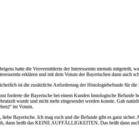
rigens hatte die Vorvermittlerin der Interessentin niemals mitgeteilt
teressentin erklären und mit dem Votum der Bayerischen dann auch sc
cherlich ist die zusätzliche Anforderung der Histologiebefunde für die
nst forderte die Bayerische bei einem Kunden histologische Befunde b
brutzelt wurde und nicht mehr eingesendet werden konnte. Gab natürlic
eben)“ im Votum.
, liebe Bayerische. Ich mag euch und die Befunde gibt es ganz sicher. 
ab, dann heißt das KEINE AUFFÄLLIGKEITEN. Das heißt dann auch, ih