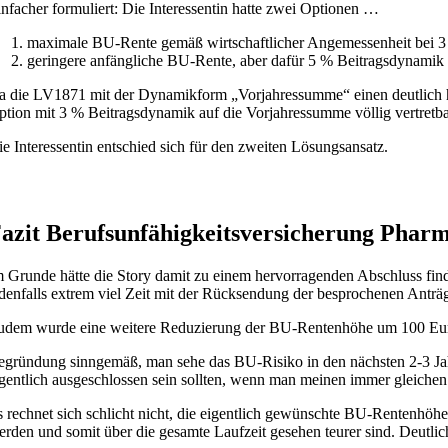
nfacher formuliert: Die Interessentin hatte zwei Optionen …
maximale BU-Rente gemäß wirtschaftlicher Angemessenheit bei 
geringere anfängliche BU-Rente, aber dafür 5 % Beitragsdynamik
a die LV1871 mit der Dynamikform „Vorjahressumme“ einen deutlich hö
tion mit 3 % Beitragsdynamik auf die Vorjahressumme völlig vertretb
e Interessentin entschied sich für den zweiten Lösungsansatz.
azit Berufsunfähigkeitsversicherung Phar
 Grunde hätte die Story damit zu einem hervorragenden Abschluss find
denfalls extrem viel Zeit mit der Rücksendung der besprochenen Anträ
udem wurde eine weitere Reduzierung der BU-Rentenhöhe um 100 Eur
egründung sinngemäß, man sehe das BU-Risiko in den nächsten 2-3 Ja
gentlich ausgeschlossen sein sollten, wenn man meinen immer gleichen
 rechnet sich schlicht nicht, die eigentlich gewünschte BU-Rentenhöhe 
rden und somit über die gesamte Laufzeit gesehen teurer sind. Deutlich 