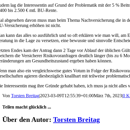
dem lag die Interessentin auf Grund der Problematik mit der 5 % Beit
400 bis 2.500 € mtl. BU-Rente.
al abgesehen davon muss man beim Thema Nachversicherung die in der B
-Versicherung erhöhen ist nicht.
n kann das alles so ausführlich und so oft erklären wie man will, am 
ratung in die Lage zu versetzen, eine bewusste und sinnvolle Entschei
etzten Endes kam der Antrag dann 2 Tage vor Ablauf der üblichen Gül
eichern die Versicherer Risikovoranfragen deutlich länger (bis zu 6 Mona
eränderungen am Gesundheitszustand ergeben haben können.
nn man also ein vergleichsweise gutes Votum in Folge der Risikovoran
sellschaften agieren diesbezüglich knallhart mit teilweise problemati
e Interessentin mag ihre Gründe gehabt haben, ich muss ja nicht alles v
Von
Torsten Breitag
|
2023-03-09T12:55:39+01:00
März 7th, 2023
|
0 K
Teilen macht glücklich ...
Facebook
X
Über den Autor:
Torsten Breitag