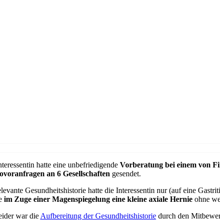
nteressentin hatte eine unbefriedigende
Vorberatung bei einem von F
ovoranfragen an 6 Gesellschaften
gesendet.
elevante Gesundheitshistorie hatte die Interessentin nur (auf eine Ga
e
im Zuge einer Magenspiegelung eine kleine axiale Hernie
ohne wei
eider war die
Aufbereitung der Gesundheitshistorie
durch den Mitbewerb