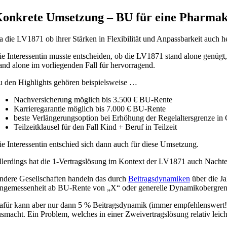
onkrete Umsetzung – BU für eine Pharmak
 die LV1871 ob ihrer Stärken in Flexibilität und Anpassbarkeit auch he
e Interessentin musste entscheiden, ob die LV1871 stand alone genügt,
and alone im vorliegenden Fall für hervorragend.
u den Highlights gehören beispielsweise …
Nachversicherung möglich bis 3.500 € BU-Rente
Karrieregarantie möglich bis 7.000 € BU-Rente
beste Verlängerungsoption bei Erhöhung der Regelaltersgrenze 
Teilzeitklausel für den Fall Kind + Beruf in Teilzeit
e Interessentin entschied sich dann auch für diese Umsetzung.
lerdings hat die 1-Vertragslösung im Kontext der LV1871 auch Nachte
ndere Gesellschaften handeln das durch
Beitragsdynamiken
über die Ja
ngemessenheit ab BU-Rente von „X“ oder generelle Dynamikobergrenze
afür kann aber nur dann 5 % Beitragsdynamik (immer empfehlenswert
smacht. Ein Problem, welches in einer Zweivertragslösung relativ leich