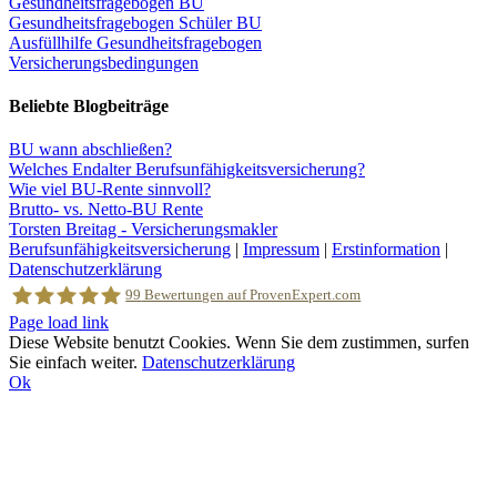
Gesundheitsfragebogen BU
Gesundheitsfragebogen Schüler BU
Ausfüllhilfe Gesundheitsfragebogen
Versicherungsbedingungen
Beliebte Blogbeiträge
BU wann abschließen?
Welches Endalter Berufsunfähigkeitsversicherung?
Wie viel BU-Rente sinnvoll?
Brutto- vs. Netto-BU Rente
Torsten Breitag - Versicherungsmakler
Berufsunfähigkeitsversicherung
|
Impressum
|
Erstinformation
|
Datenschutzerklärung
99
Bewertungen auf ProvenExpert.com
Facebook
Page load link
Diese Website benutzt Cookies. Wenn Sie dem zustimmen, surfen
Sie einfach weiter.
Datenschutzerklärung
Torsten Breitag Versicherungsmakler
Ok