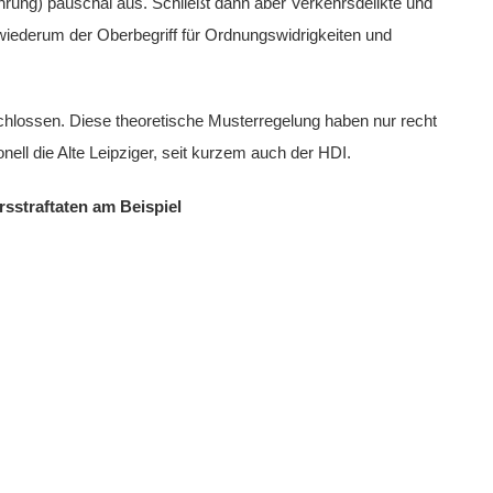
hrung) pauschal aus. Schließt dann aber Verkehrsdelikte und
 wiederum der Oberbegriff für Ordnungswidrigkeiten und
chlossen. Diese theoretische Musterregelung haben nur recht
nell die Alte Leipziger, seit kurzem auch der HDI.
sstraftaten am Beispiel