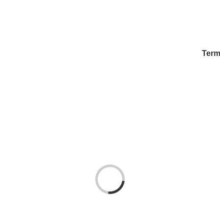
Term
Laden...