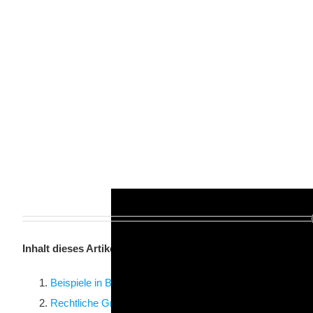
Inhalt dieses Artikels
Beispiele in Bezug auf Verkehrsdelikte aus den Versich
Rechtliche Grundlagen Verkehrsstraftaten