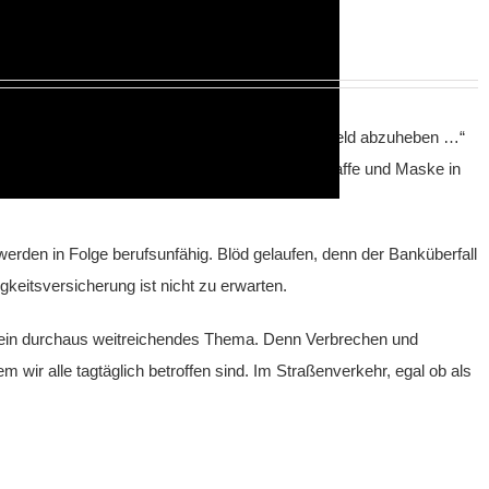
mit „Sie gehen mit einer Maske in die Bank um Geld abzuheben …“
die Bank. Gemeint ist natürlich, Sie gehen mit Waffe und Maske in
werden in Folge berufsunfähig. Blöd gelaufen, denn der Banküberfall
igkeitsversicherung ist nicht zu erwarten.
al ein durchaus weitreichendes Thema. Denn Verbrechen und
ir alle tagtäglich betroffen sind. Im Straßenverkehr, egal ob als