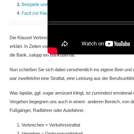
Beispiele und Erläuterungen zum Verständnis der Klausel
Fazit zur Klausel und Entscheidungshilfe
Die Klausel Verbrechen und Vergehen habe ich früher einfach 
erklärt. In Zeiten von Corona ging oder geht jeder mit Maske in 
die Bank, salopp ein Banküberfall.
Nun schießen Sie sich dabei versehentlich ins eigene Bein und 
war zweifelsfrei eine Straftat, eine Leistung aus der Berufsunfäh
Was lapidar, ggf. sogar amüsant klingt, ist zumindest emotion
Vergehen begegnen uns auch in einem anderen Bereich, von dem w
Fußgänger, Radfahrer oder Autofahrer.
Verbrechen = Verkehrsstraftat
Vergehen = Ordnungswidrigkeit