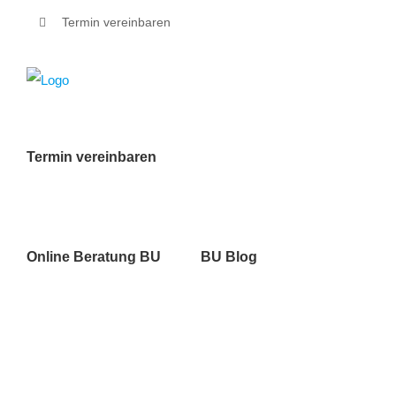
Zum
Termin vereinbaren
Inhalt
springen
Termin vereinbaren
Online Beratung BU
BU Blog