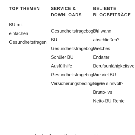
TOP THEMEN
SERVICE &
BELIEBTE
DOWNLOADS
BLOGBEITRÄGE
BU mit
Gesundheitsfragebogen
BU wann
einfachen
BU
abschließen?
Gesundheitsfragen
Gesundheitsfragebogen
Welches
Schüler BU
Endalter
Ausfüllhilfe
Berufsunfähigkeitsve
Gesundheitsfragebogen
Wie viel BU-
Versicherungsbedingungen
Rente sinnvoll?
Brutto- vs.
Netto-BU Rente