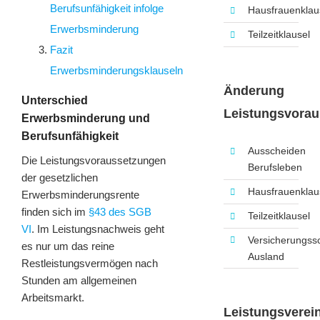
Berufsunfähigkeit infolge
Hausfrauenklau
Erwerbsminderung
Teilzeitklausel
Fazit
Erwerbsminderungsklauseln
Änderung
Unterschied
Leistungsvora
Erwerbsminderung und
Berufsunfähigkeit
Ausscheiden
Die Leistungsvoraussetzungen
Berufsleben
der gesetzlichen
Hausfrauenklau
Erwerbsminderungsrente
finden sich im
§43 des SGB
Teilzeitklausel
VI
. Im Leistungsnachweis geht
Versicherungss
es nur um das reine
Ausland
Restleistungsvermögen nach
Stunden am allgemeinen
Arbeitsmarkt.
Leistungsverei