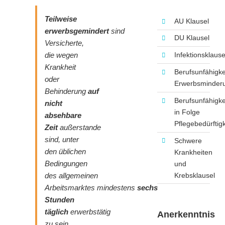
Teilweise
AU Klausel
erwerbsgemindert
sind
DU Klausel
Versicherte,
die wegen
Infektionsklause
Krankheit
Berufsunfähigke
oder
Erwerbsminder
Behinderung
auf
Berufsunfähigke
nicht
in Folge
absehbare
Pflegebedürftigk
Zeit
außerstande
sind, unter
Schwere
den üblichen
Krankheiten
Bedingungen
und
Krebsklausel
des
allgemeinen
Arbeitsmarktes
mindestens
sechs
Stunden
täglich
erwerbstätig
Anerkenntnis
zu sein.