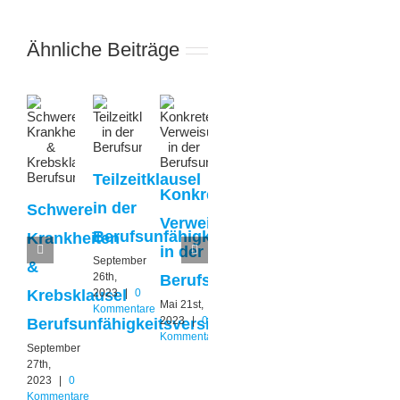
Ähnliche Beiträge
Arztanordnungsklause
Teilzeitklausel
Berufsunfähigkeitsver
Konkrete
Befristetes
in der
Schwere
Januar
Verweisung
Anerkenntnis
18th,
Berufsunfähigkeitsversicherung
Krankheiten
in der
in der
2023
|
0
September
&
Kommentare
26th,
Berufsunfähigkeitsversicherun
Berufsunfähig
Krebsklausel
2023
|
0
Mai 21st,
Mai 19th,
Kommentare
2023
|
0
2022
|
0
Berufsunfähigkeitsversicherung
Kommentare
Kommentare
September
27th,
2023
|
0
Kommentare