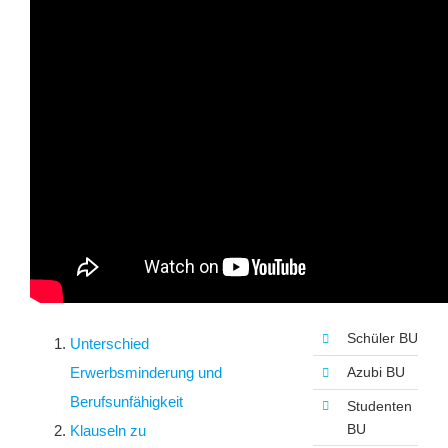
Kernleistungsv
Konkrete
Verweisung
Abstrakte
Verweisung
Umorganisation
Spezielle
Berufsdefinitio
Inhalt dieses Artikels
Schüler BU
Unterschied
Erwerbsminderung und
Azubi BU
Berufsunfähigkeit
Studenten
BU
Klauseln zu