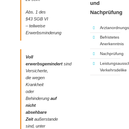
und
Abs. 1 des
Nachprüfung
§43 SGB VI
– teilweise
Arztanordnungs
Erwerbsminderung
Befristetes
Anerkenntnis
Nachprüfung
Voll
Leistungsaussc
erwerbsgemindert
sind
Verkehrsdelike
Versicherte,
die wegen
Krankheit
oder
Behinderung
auf
nicht
absehbare
Zeit
außerstande
sind, unter