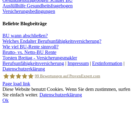
Gesundheitsfragebogen Schüler BU
Ausfüllhilfe Gesundheitsfragebogen
Versicherungsbedingungen
Beliebte Blogbeiträge
BU wann abschließen?
Welches Endalter Berufsunfähigkeitsversicherung?
Wie viel BU-Rente sinnvoll?
Brutto- vs. Netto-BU Rente
Torsten Breitag - Versicherungsmakler
Berufsunfähigkeitsversicherung
|
Impressum
|
Erstinformation
|
Datenschutzerklärung
99
Bewertungen auf ProvenExpert.com
Facebook
Page load link
Diese Website benutzt Cookies. Wenn Sie dem zustimmen, surfen
Sie einfach weiter.
Datenschutzerklärung
Torsten Breitag Versicherungsmakler
Ok