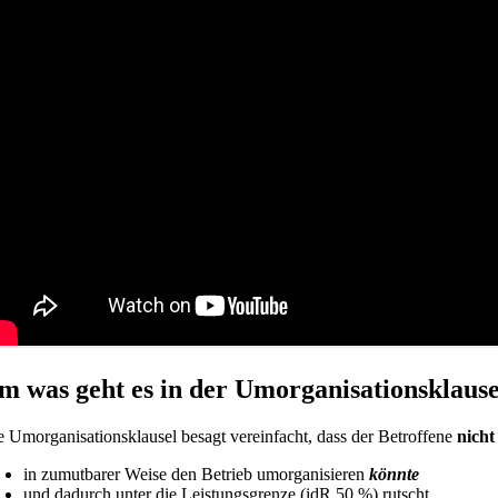
m was geht es in der Umorganisationsklause
e Umorganisationsklausel besagt vereinfacht, dass der Betroffene
nicht
in zumutbarer Weise den Betrieb umorganisieren
könnte
und dadurch unter die Leistungsgrenze (idR 50 %) rutscht