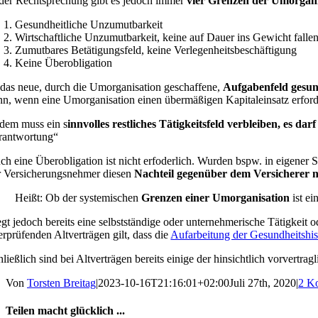
 der Rechtsprechung gibt es jedoch immer
vier Grenzen der Umorgani
Gesundheitliche Unzumutbarkeit
Wirtschaftliche Unzumutbarkeit, keine auf Dauer ins Gewicht fal
Zumutbares Betätigungsfeld, keine Verlegenheitsbeschäftigung
Keine Überobligation
t das neue, durch die Umorganisation geschaffene,
Aufgabenfeld gesun
nn, wenn eine Umorganisation einen übermäßigen Kapitaleinsatz erfor
dem muss ein s
innvolles restliches Tätigkeitsfeld verbleiben, es da
rantwortung“
ch eine Überobligation ist nicht erfoderlich. Wurden bspw. in eigener
r Versicherungsnehmer diesen
Nachteil gegenüber dem Versicherer 
Heißt: Ob der systemischen
Grenzen einer Umorganisation
ist e
egt jedoch bereits eine selbstständige oder unternehmerische Tätigkeit o
erprüfenden Altverträgen gilt, dass die
Aufarbeitung der Gesundheitshis
ließlich sind bei Altverträgen bereits einige der hinsichtlich vorvertra
Von
Torsten Breitag
|
2023-10-16T21:16:01+02:00
Juli 27th, 2020
|
2 K
Teilen macht glücklich ...