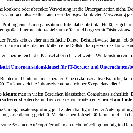
ne konkrete oder abstrakte Verweisung ist die Umorganisation nicht. D
lbstständigen also zeitlich auch vor der bspw. konkreten Verweisung gep
e Prüfung einer Umorganisation erfolgt dabei abstrakt. Heißt, es geht 
nen großen Interpretationsspielraum offen und birgt somit Diskussions-
 der Praxis geht es eher um einfache Dinge. Beispielsweise darum, ob 
er ob man mit einfachen Mitteln eine Rollstuhlrampe vor das Büro bau
der Theorie reicht die Klausel aber sehr viel weiter. Wir konstruieren m
ispiel Umorganisationsklausel für IT-Berater und Unternehmensb
-Berater und Unternehmensberater. Eine erzkonservative Branche, kein
20. Du kannst deine Inhouseberatung auch per Skype darstellen!
as
könnte
man in vielen Bereichen klassischen Consultings sicherlich. D
rsicherer streiten
kann. Bei verhärteten Fronten entscheidet
am Ende 
ne Umorganisationsprüfung geht zudem häufig mit einer Außenprüfung e
sungsorientierung gleich 0. Macht seinen Job seit 30 Jahren und hat e
rzum: So einen Außenprüfer will man nicht unbedingt unnötig im Haus 