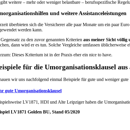
 gibt weitere – mehr oder weniger belastbare – berufsspezifische Regel
organisationshilfen und weitere Assistanceleistungen
rzeit überbieten sich die Versicherer alle paar Monate um ein paar Eu
gewendet werden kann.
 Gegensatz zu den zuvor genannten Kriterien
aus meiner Sicht völlig
chen, dann wird er es tun. Solche Vergleiche umfassen üblicherweise e
rzum: Dieses Kriterium ist in der Praxis eher ein nice to have.
eispiele für die Umorganisationsklausel au
hauen wir uns nachfolgend einmal Beispiele für gute und weniger gute
hr gute Umorganisationsklausel
ispielsweise LV1871, HDI und Alte Leipziger haben die Umorganisation
ispiel LV1871 Golden BU, Stand 05/2020